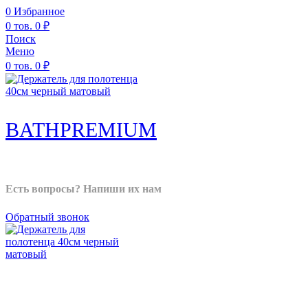
0
Избранное
0
тов.
0
₽
Поиск
Меню
0
тов.
0
₽
BATHPREMIUM
Продажа аксессуаров для ванной комнаты и туалета
Есть вопросы? Напиши их нам
Info@bathpremium.ru
Обратный звонок
BATHPREMIUM